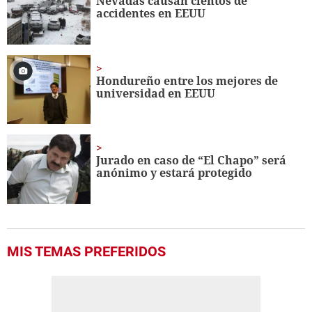
Nevadas causan cientos de
27
accidentes en EEUU
seconds
Hondureño entre los mejores de
universidad en EEUU
Jurado en caso de “El Chapo” será
anónimo y estará protegido
MIS TEMAS PREFERIDOS