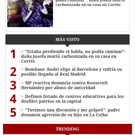
podía caminar": doña Josefa murió
carbonizada en su casa en Cortés
MÁS VISTO
1
"Estaba perdiendo el habla, no podía caminar":
doña Josefa murió carbonizada en su casa en
Cortés
2
Bombazo: Rodri elige al Barcelona y enfría su
posible llegada al Real Madrid
3
MP reactiva denuncia contra Roosevelt
Hernández por abuso de autoridad
4
Definen listado de centros educativos para los
desfiles patrios en la capital
5
"Tuvimos una discusión y me golpeó": padre
denuncia agresión de su hijo en La Ceiba
TRENDING