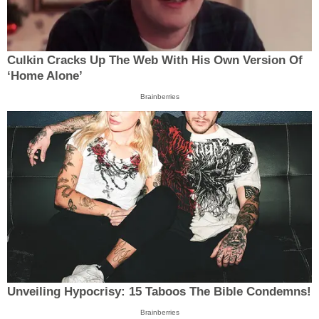
Culkin Cracks Up The Web With His Own Version Of
‘Home Alone’
Brainberries
Unveiling Hypocrisy: 15 Taboos The Bible Condemns!
Brainberries