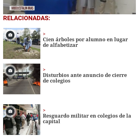
0
RELACIONADAS:
seconds
of
1
minute,
Cien árboles por alumno en lugar
1
de alfabetizar
second
Disturbios ante anuncio de cierre
de colegios
Resguardo militar en colegios de la
capital