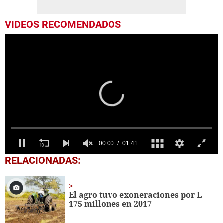
VIDEOS RECOMENDADOS
0
RELACIONADAS:
seconds
of
1
minute,
El agro tuvo exoneraciones por L
41
175 millones en 2017
seconds