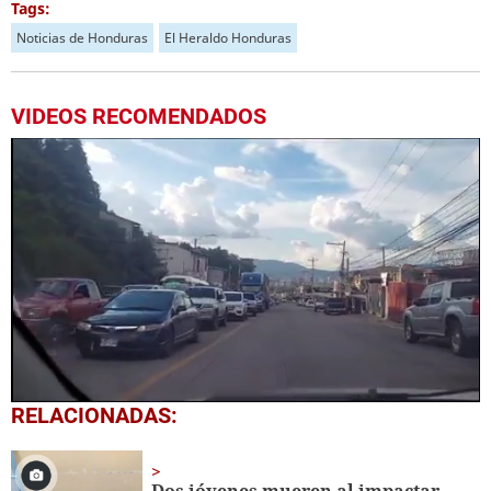
Tags:
Noticias de Honduras
El Heraldo Honduras
VIDEOS RECOMENDADOS
0
RELACIONADAS:
seconds
of
44
seconds
Dos jóvenes mueren al impactar