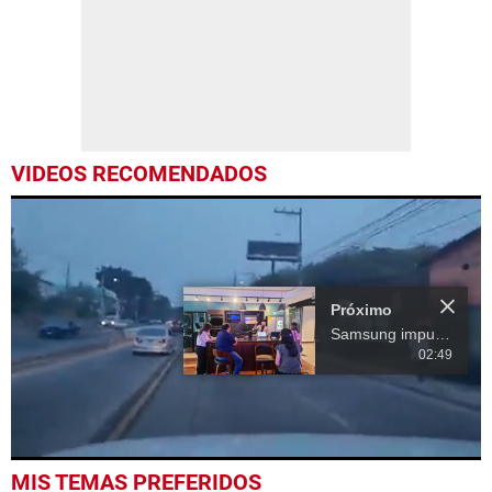
VIDEOS RECOMENDADOS
Próximo
Samsung impulsa la innovación tecnológica en Centroamérica
02:49
0
MIS TEMAS PREFERIDOS
seconds