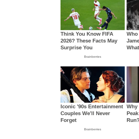
Think You Know FIFA
Who 
2026? These Facts May
Jame
Surprise You
What
Brainberries
Iconic '90s Entertainment
Why 
Couples We'll Never
Peak
Forget
Run
Brainberries