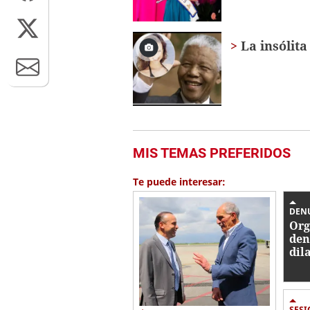
La insólit
MIS TEMAS PREFERIDOS
Te puede interesar:
DEN
Org
den
dil
con
Her
jus
SES