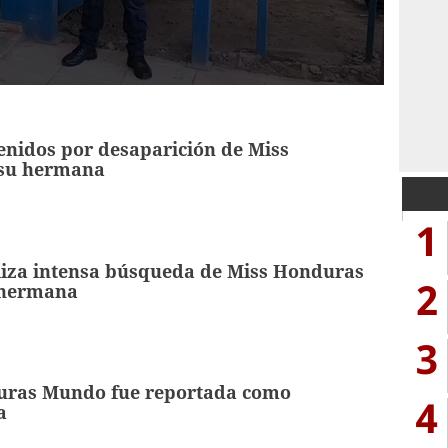
enidos por desaparición de Miss
 su hermana
1
aliza intensa búsqueda de Miss Honduras
2
 hermana
3
uras Mundo fue reportada como
4
a