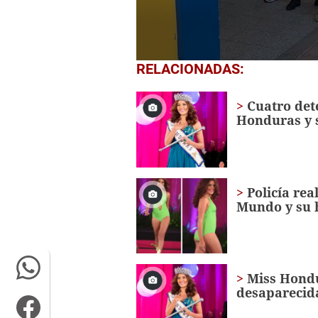
0
RELACIONADAS:
seconds
of
27
Cuatro det
seconds
Volume
Honduras y
0%
Policía re
Mundo y su
Miss Hond
desaparecid