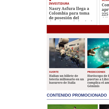
INVESTIDURA
Con
Nasry Asfura llega a
apr
Colombia para toma
225
de posesión del
dól
derechista Abelardo de
sos
la Espriella
cre
SUERTE
PREDICCIONES
Hallan un billete de
Horóscopo de 
lotería millonario en un
puertas a Libr
basurero de Italia
complica el a
Géminis
CONTENIDO PROMOCIONADO