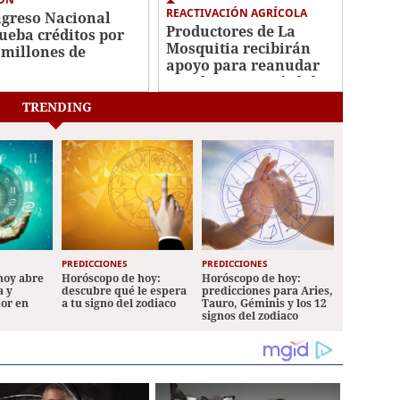
REACTIVACIÓN AGRÍCOLA
greso Nacional
Productores de La
ueba créditos por
Mosquitia recibirán
 millones de
apoyo para reanudar
ares para
siembras tras pérdidas
tenibilidad fiscal y
por lluvias
cimiento inclusivo
TRENDING
PREDICCIONES
PREDICCIONES
hoy abre
Horóscopo de hoy:
Horóscopo de hoy:
a y
descubre qué le espera
predicciones para Aries,
mor en
a tu signo del zodiaco
Tauro, Géminis y los 12
signos del zodiaco