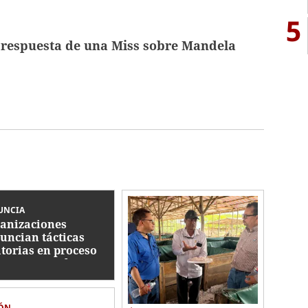
5
a respuesta de una Miss sobre Mandela
UNCIA
anizaciones
uncian tácticas
atorias en proceso
tra Roosevelt
nández y exigen
ticia pronta
IÓN