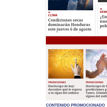
afe
DEM
CLIMA
¿En
Condiciones secas
nue
dominarán Honduras
pob
este jueves 6 de agosto
anu
con lluvias en el
de 
oriente
PREDICCIONES
PREDICCIONES
Horóscopo de hoy:
Horóscopo de 
descubre qué le espera
predicciones p
a tu signo del zodiaco
Tauro, Géminis
signos del zod
CONTENIDO PROMOCIONADO