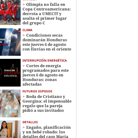
Olimpia no falla en
Copa Centroamericana:
derrota a UMECIT y
asalta el primer lugar
del grupo C
CLIMA
Condiciones secas
dominarán Honduras
este jueves 6 de agosto
con lluvias en el oriente
INTERRUPCIÓN ENERGÉTICA
Cortes de energía
programados para este
jueves 6 de agosto en
Honduras: zonas
afectadas
FUTUROS ESPOSOS
Boda de Cristiano y
Georgina: el impensable
regalo que la pareja
pidió a sus invitados
DETALLES
Engaño, planificación
y un bebé robado: los
detalles del caso María