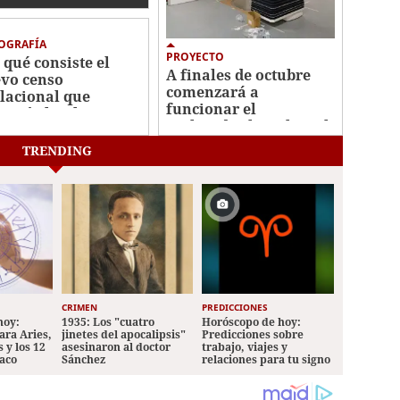
ctadas
OGRAFÍA
PROYECTO
 qué consiste el
A finales de octubre
vo censo
comenzará a
lacional que
funcionar el
nció el Gobierno
acelerador lineal en el
Honduras?
hospital San Felipe
TRENDING
CRIMEN
PREDICCIONES
hoy:
1935: Los "cuatro
Horóscopo de hoy:
ara Aries,
jinetes del apocalipsis"
Predicciones sobre
 y los 12
asesinaron al doctor
trabajo, viajes y
iaco
Sánchez
relaciones para tu signo