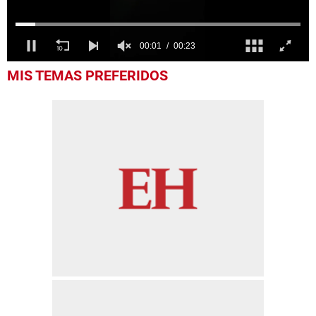
0
MIS TEMAS PREFERIDOS
seconds
of
23
seconds