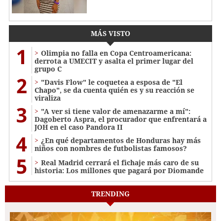
MÁS VISTO
1
Olimpia no falla en Copa Centroamericana:
derrota a UMECIT y asalta el primer lugar del
grupo C
2
"Davis Flow" le coquetea a esposa de "El
Chapo", se da cuenta quién es y su reacción se
viraliza
3
"A ver si tiene valor de amenazarme a mí":
Dagoberto Aspra, el procurador que enfrentará a
JOH en el caso Pandora II
4
¿En qué departamentos de Honduras hay más
niños con nombres de futbolistas famosos?
5
Real Madrid cerrará el fichaje más caro de su
historia: Los millones que pagará por Diomande
TRENDING