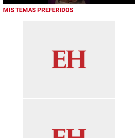
0
MIS TEMAS PREFERIDOS
seconds
of
48
seconds