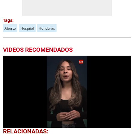
Tags:
Aborto
Hospital
Honduras
VIDEOS RECOMENDADOS
0
RELACIONADAS: