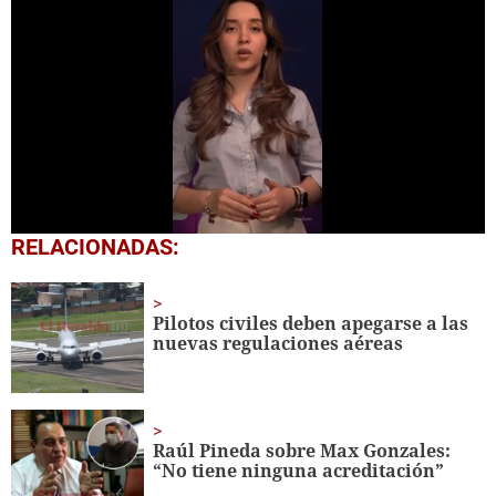
0
RELACIONADAS:
of
48
seconds
Pilotos civiles deben apegarse a las
nuevas regulaciones aéreas
Raúl Pineda sobre Max Gonzales:
“No tiene ninguna acreditación”