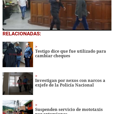
0
RELACIONADAS:
seconds
of
24
seconds
Testigo dice que fue utilizado para
cambiar cheques
Investigan por nexos con narcos a
exjefe de la Policía Nacional
Suspenden servicio de mototaxis