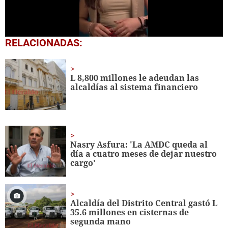
0
RELACIONADAS:
seconds
of
1
minute,
L 8,800 millones le adeudan las
9
alcaldías al sistema financiero
seconds
Nasry Asfura: 'La AMDC queda al
día a cuatro meses de dejar nuestro
cargo'
Alcaldía del Distrito Central gastó L
35.6 millones en cisternas de
segunda mano