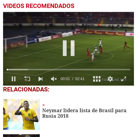
VIDEOS RECOMENDADOS
0
RELACIONADAS:
seconds
of
2
minutes,
Neymar lidera lista de Brasil para
41
Rusia 2018
seconds