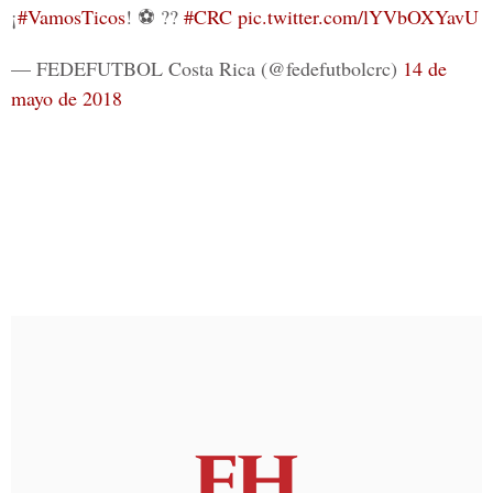
¡
#VamosTicos
! ⚽️ ??
#CRC
pic.twitter.com/lYVbOXYavU
— FEDEFUTBOL Costa Rica (@fedefutbolcrc)
14 de
mayo de 2018