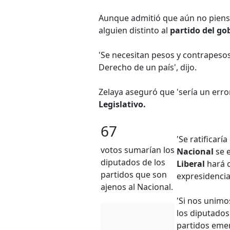
Aunque admitió que aún no piensa
alguien distinto al
partido del go
'Se necesitan pesos y contrapeso
Derecho de un país', dijo.
Zelaya aseguró que 'sería un erro
Legislativo.
67
'Se ratificarí
votos sumarían los
Nacional
se e
diputados de los
Liberal
hará o
partidos que son
expresidencia
ajenos al Nacional.
'Si nos unimo
los diputados 
partidos eme