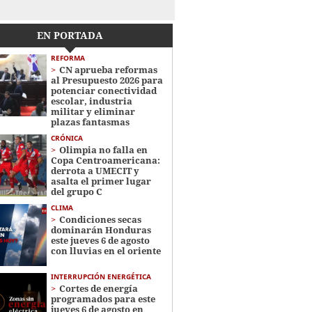
EN PORTADA
REFORMA
CN aprueba reformas
al Presupuesto 2026 para
potenciar conectividad
escolar, industria
militar y eliminar
plazas fantasmas
CRÓNICA
Olimpia no falla en
Copa Centroamericana:
derrota a UMECIT y
asalta el primer lugar
del grupo C
CLIMA
Condiciones secas
dominarán Honduras
este jueves 6 de agosto
con lluvias en el oriente
INTERRUPCIÓN ENERGÉTICA
Cortes de energía
programados para este
jueves 6 de agosto en