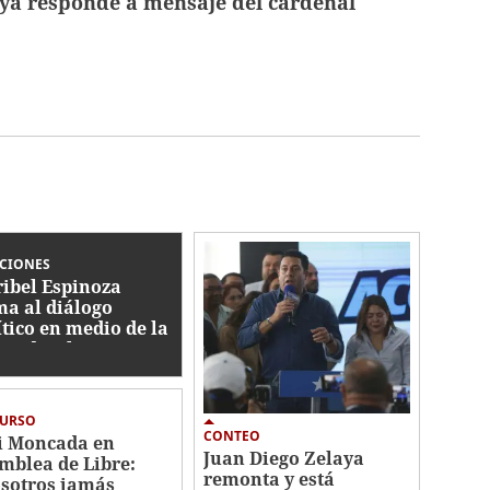
elaya responde a mensaje del cardenal
CCIONES
ibel Espinoza
ma al diálogo
ítico en medio de la
ertidumbre
ctoral
CURSO
CONTEO
i Moncada en
Juan Diego Zelaya
mblea de Libre:
remonta y está
sotros jamás