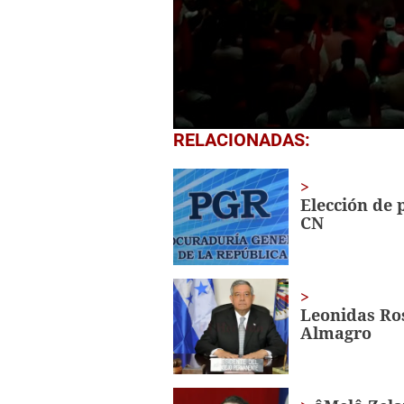
0
RELACIONADAS:
seconds
of
1
minute,
Elección de 
31
CN
seconds
Volume
0%
Leonidas Ros
Almagro