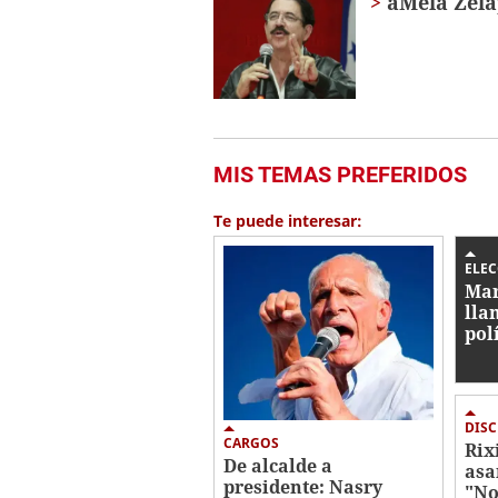
âMelâ Z
MIS TEMAS PREFERIDOS
Te puede interesar:
ELE
Mar
lla
pol
inc
ele
DIS
CARGOS
Rix
De alcalde a
asa
presidente: Nasry
"No