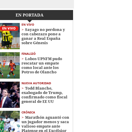
EN PORTADA
EN VIVO
Sayago no perdona y
con cabezazo pone a
ganar a Real España
sobre Génesis
FINALIZÓ
Lobos UPNFM pudo
rescatar un empate
como local ante los
Potros de Olancho
NUEVA AUTORIDAD
Todd Blanche,
exabogado de Trump,
confirmado como fiscal
general de EE UU
CRÓNICA
Marathón aguantó con
un jugador menos y saca
valioso empate ante
Platense en el Excélsior