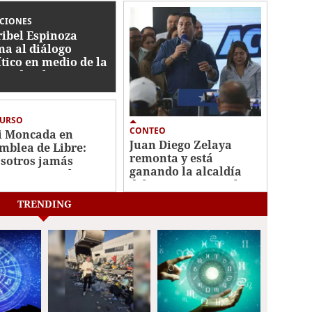
CCIONES
ibel Espinoza
ma al diálogo
ítico en medio de la
ertidumbre
ctoral
CURSO
CONTEO
i Moncada en
Juan Diego Zelaya
mblea de Libre:
remonta y está
sotros jamás
ganando la alcaldía
onoceremos las
del Distrito Central
cciones"
TRENDING