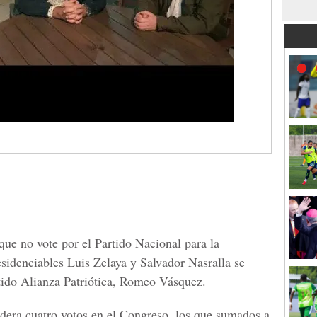
que no vote por el Partido Nacional para la
esidenciables Luis Zelaya y Salvador Nasralla se
rtido Alianza Patriótica, Romeo Vásquez.
idera cuatro votos en el Congreso, los que sumados a