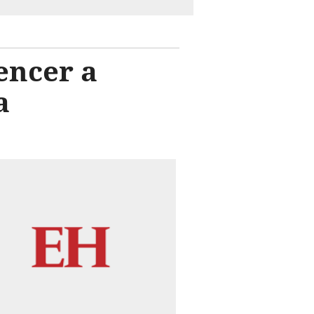
encer a
a