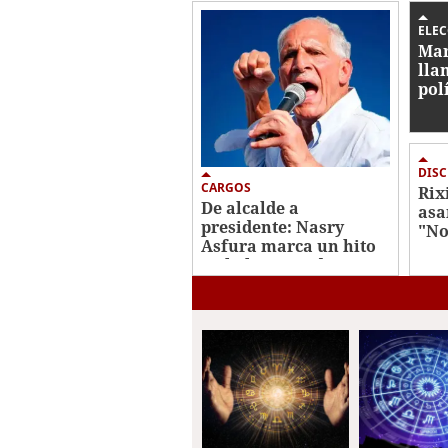
ELE
Mar
lla
pol
inc
ele
DIS
CARGOS
Rix
De alcalde a
asa
presidente: Nasry
"No
Asfura marca un hito
rec
en la historia de
ele
Honduras