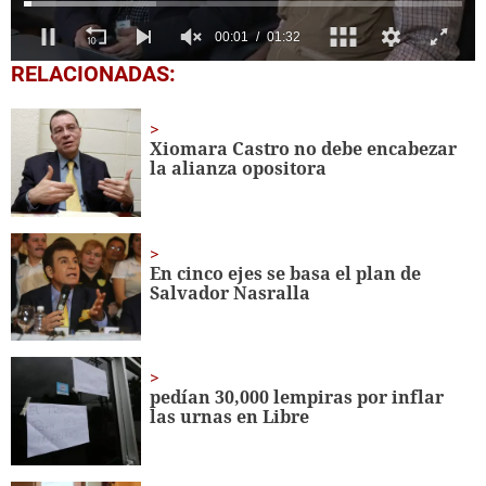
0
RELACIONADAS:
seconds
of
1
minute,
Xiomara Castro no debe encabezar
32
la alianza opositora
seconds
En cinco ejes se basa el plan de
Salvador Nasralla
pedían 30,000 lempiras por inflar
las urnas en Libre