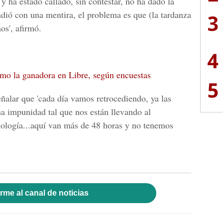
 ha estado callado, sin contestar, no ha dado la
ndió con una mentira, el problema es que (la tardanza
3
os', afirmó.
4
omo la ganadora en Libre, según encuestas
5
eñalar que 'cada día vamos retrocediendo, ya las
a impunidad tal que nos están llevando al
nología...aquí van más de 48 horas y no tenemos
rme al canal de noticias