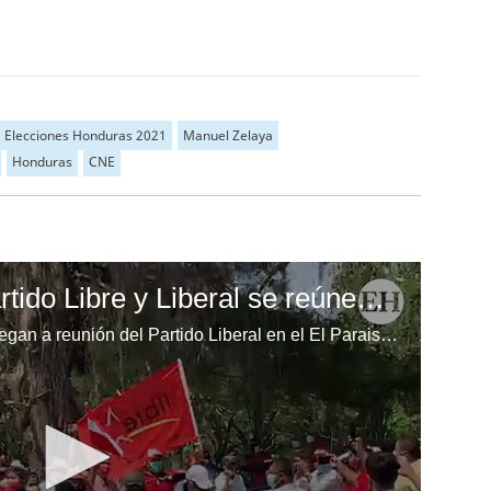
Elecciones Honduras 2021
Manuel Zelaya
Honduras
CNE
Simpatizantes del partido Libre y Liberal se reúnen en El Paraíso
Simpatizantes del Partido Libre llegan a reunión del Partido Liberal en el El Paraiso, donde se encontraba el aspirante Liberal Yani Rosenthal Hidalgo.