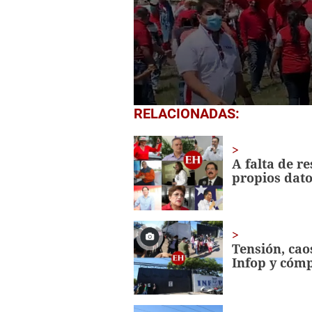
0
RELACIONADAS:
seconds
of
1
minute,
A falta de re
29
propios dat
seconds
Volume
0%
Tensión, cao
Infop y cóm