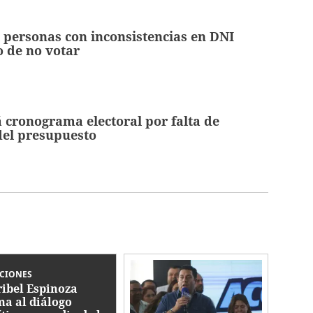
 personas con inconsistencias en DNI
o de no votar
tá cronograma electoral por falta de
del presupuesto
CCIONES
ibel Espinoza
ma al diálogo