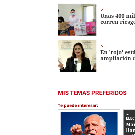
Unas 400 mil
corren riesg
En 'rojo' es
ampliación 
MIS TEMAS PREFERIDOS
Te puede interesar:
ELE
Mar
lla