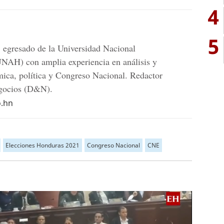
4
5
 egresado de la Universidad Nacional
AH) con amplia experiencia en análisis y
mica, política y Congreso Nacional. Redactor
egocios (D&N).
o.hn
Elecciones Honduras 2021
Congreso Nacional
CNE