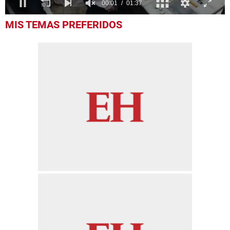
0
MIS TEMAS PREFERIDOS
of
1
minute,
37
seconds