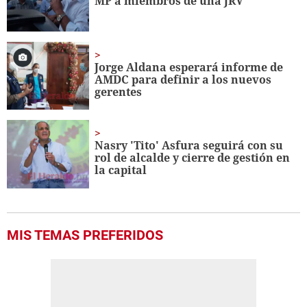
MP a miembros de una JRV
seconds
Jorge Aldana esperará informe de
AMDC para definir a los nuevos
gerentes
Nasry 'Tito' Asfura seguirá con su
rol de alcalde y cierre de gestión en
la capital
MIS TEMAS PREFERIDOS