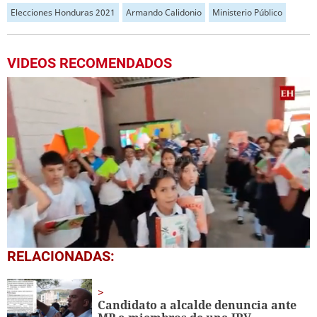
Elecciones Honduras 2021
Armando Calidonio
Ministerio Público
VIDEOS RECOMENDADOS
0
RELACIONADAS:
seconds
of
1
minute,
Candidato a alcalde denuncia ante
56