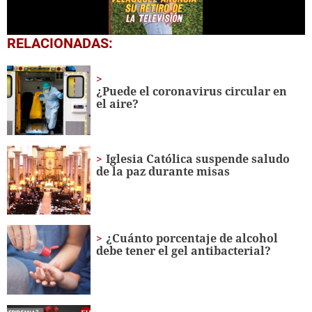
0
RELACIONADAS:
seconds
of
1
minute,
¿Puede el coronavirus circular en
58
el aire?
seconds
Iglesia Católica suspende saludo
de la paz durante misas
¿Cuánto porcentaje de alcohol
debe tener el gel antibacterial?