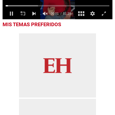
0
MIS TEMAS PREFERIDOS
seconds
of
1
minute,
29
seconds