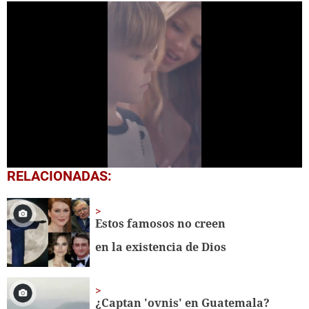
0
RELACIONADAS:
seconds
of
28
seconds
Estos famosos no creen
en la existencia de Dios
¿Captan 'ovnis' en Guatemala?