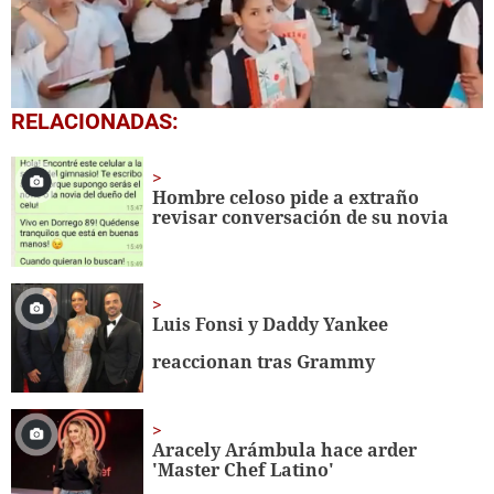
0
RELACIONADAS:
seconds
of
1
minute,
Hombre celoso pide a extraño
56
revisar conversación de su novia
seconds
Luis Fonsi y Daddy Yankee
reaccionan tras Grammy
Aracely Arámbula hace arder
'Master Chef Latino'