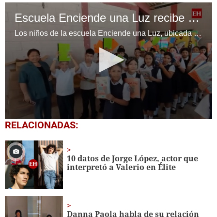
Escuela Enciende una Luz recibe cuadernos Quick, gracias a la Maratón del Saber
Los niños de la escuela Enciende una Luz, ubicada en la colonia Altos de Santa Rosa, al sur de Tegucigalpa, recibieron cuadernos Quick como parte de la Campaña Maratón del Saber.
0
RELACIONADAS:
seconds
of
1
minute,
10 datos de Jorge López, actor que
56
interpretó a Valerio en Élite
seconds
Danna Paola habla de su relación