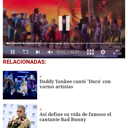
0
RELACIONADAS:
seconds
of
1
minute,
Daddy Yankee cantó 'Dura' con
37
varios artistas
seconds
Así define su vida de famoso el
cantante Bad Bunny