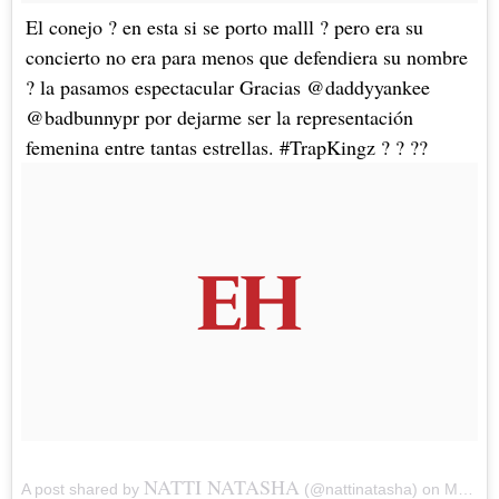
El conejo ? en esta si se porto malll ? pero era su
concierto no era para menos que defendiera su nombre
? la pasamos espectacular Gracias @daddyyankee
@badbunnypr por dejarme ser la representación
femenina entre tantas estrellas. #TrapKingz ? ? ??
NATTI NATASHA
A post shared by
(@nattinatasha) on
May 6, 2018 at 11:50am PDT