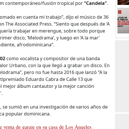
lbum contemporáneo/fusión tropical por
“Candela”
.
omado en cuenta mi trabajo”, dijo el músico de 36
on The Associated Press. “Siento que después de ‘A
quería trabajar en merengue, sobre todo porque
rimer disco, ‘Melodrama’, y luego en ‘A la mar’
ndiente, afrodominicana”.
002
como vocalista y compositor de una banda
alor Urbano, con la que llegó a grabar un disco. En
lodrama”, pero no fue hasta 2016 que lanzó “A la
ltipremiado Eduardo Cabra de Calle 13 que
 mejor álbum cantautor y la mejor canción
'.
se sumió en una investigación de varios años de
ica popular dominicana.
 venta de garaje en su casa de Los Ángeles