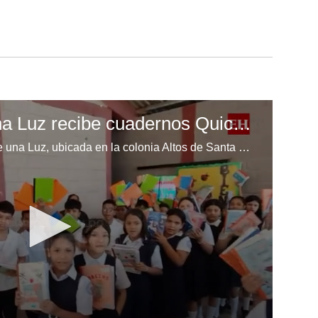
Escuela Enciende una Luz recibe cuadernos Quick, gracias a la Maratón del Saber
Los niños de la escuela Enciende una Luz, ubicada en la colonia Altos de Santa Rosa, al sur de Tegucigalpa, recibieron cuadernos Quick como parte de la Campaña Maratón del Saber.