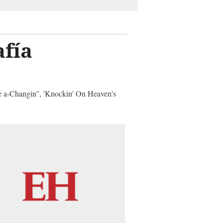
afía
e a-Changin'', 'Knockin' On Heaven's