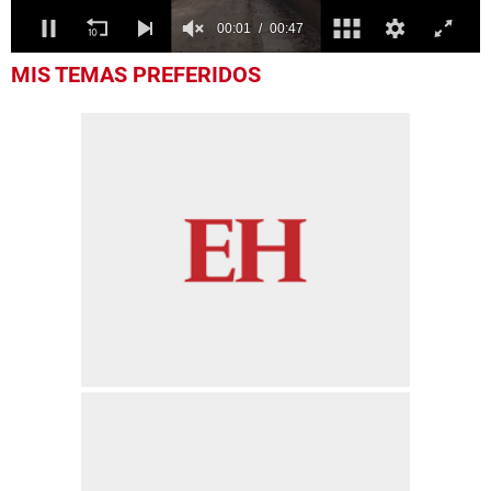
0
MIS TEMAS PREFERIDOS
seconds
of
47
seconds