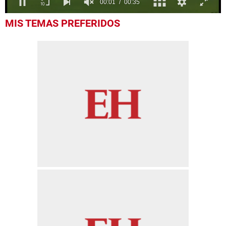
0
MIS TEMAS PREFERIDOS
seconds
of
35
seconds