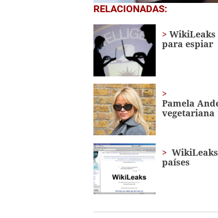
0
RELACIONADAS:
seconds
of
1
WikiLeaks 
minute,
para espiar
56
seconds
Volume
0%
Pamela Ande
vegetariana
WikiLeaks 
países