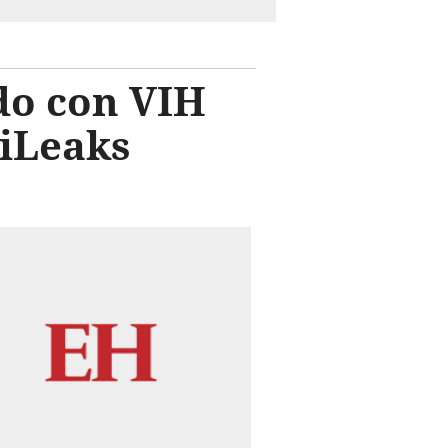
do con VIH
kiLeaks