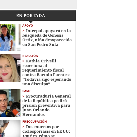
EN PORTADA
APOYO
Interpol apoyará en la
búsqueda de Génesis
Ortiz, niña desaparecida
en San Pedro Sula
REACCIÓN
Kathia Crivelli
reacciona al
requerimiento fiscal
contra Bartolo Fuentes:
"Todavía sigo esperando
una disculpa"
CASO
Procuraduría General
de la República pedirá
prisión preventiva para
Juan Orlando
Hernández
PREOCUPACIÓN
Dos muertos por
ciclosporiasis en EE UU:
¿qué es, cómo se