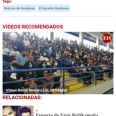
Tags:
Noticias de Honduras
El Heraldo Honduras
VIDEOS RECOMENDADOS
0
RELACIONADAS:
seconds
of
1
minute,
Exnovia de Zayn Malik revela