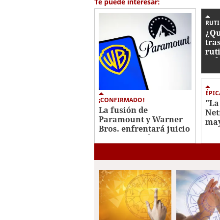
Te puede interesar:
RUT
¿Qu
tra
rut
Kel
ÉPIC
¡CONFIRMADO!
"La
La fusión de
Net
Paramount y Warner
may
Bros. enfrentará juicio
con
antimonopolio en 2027
Jav