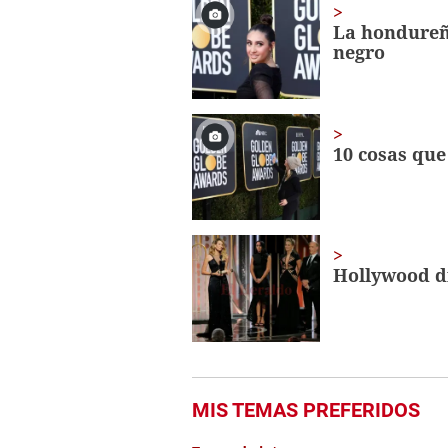
6
minutes,
La hondureña
6
negro
seconds
Volume
0%
10 cosas que
Hollywood di
MIS TEMAS PREFERIDOS