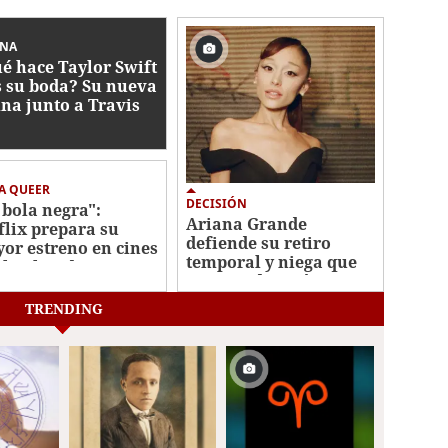
INA
é hace Taylor Swift
s su boda? Su nueva
ina junto a Travis
ce
A QUEER
DECISIÓN
 bola negra":
Ariana Grande
flix prepara su
defiende su retiro
or estreno en cines
temporal y niega que
 la obra de Los
sea una decisión
is
"impulsiva"
TRENDING