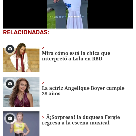
0
RELACIONADAS:
seconds
of
2
minutes,
Mira cómo está la chica que
14
interpretó a Lola en RBD
seconds
La actriz Angelique Boyer cumple
28 años
Â¡Sorpresa! la duquesa Fergie
regresa a la escena musical