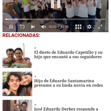
0
RELACIONADAS:
seconds
of
1
minute,
El dueto de Eduardo Capetillo y su
56
hijo que encantó a sus seguidores
seconds
Hijo de Eduardo Santamarina
presume a su linda novia en redes
José Eduardo Derbez responde a