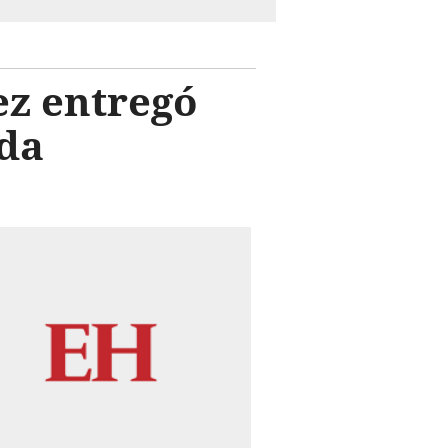
z entregó
eda