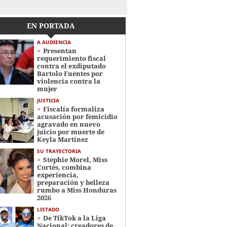
EN PORTADA
A AUDIENCIA
Presentan
requerimiento fiscal
contra el exdiputado
Bartolo Fuentes por
violencia contra la
mujer
JUSTICIA
Fiscalía formaliza
acusación por femicidio
agravado en nuevo
juicio por muerte de
Keyla Martínez
SU TRAYECTORIA
Stephie Morel, Miss
Cortés, combina
experiencia,
preparación y belleza
rumbo a Miss Honduras
2026
LISTADO
De TikTok a la Liga
Nacional: creadores de