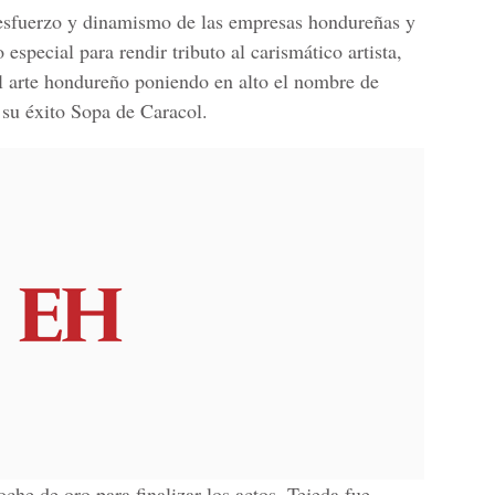
 esfuerzo y dinamismo de las empresas hondureñas y
especial para rendir tributo al carismático artista,
l arte hondureño poniendo en alto el nombre de
 su éxito
Sopa de Caracol
.
che de oro para finalizar los actos,
Tejeda
fue