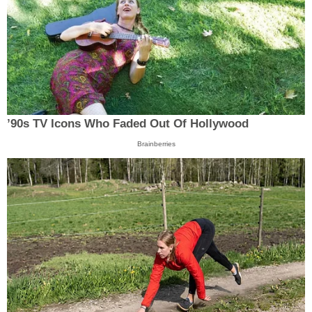
’90s TV Icons Who Faded Out Of Hollywood
Brainberries