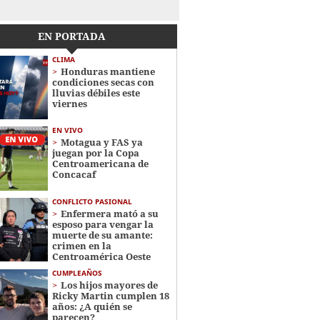
EN PORTADA
CLIMA
Honduras mantiene
condiciones secas con
lluvias débiles este
viernes
EN VIVO
Motagua y FAS ya
juegan por la Copa
Centroamericana de
Concacaf
CONFLICTO PASIONAL
Enfermera mató a su
esposo para vengar la
muerte de su amante:
crimen en la
Centroamérica Oeste
CUMPLEAÑOS
Los hijos mayores de
Ricky Martin cumplen 18
años: ¿A quién se
parecen?