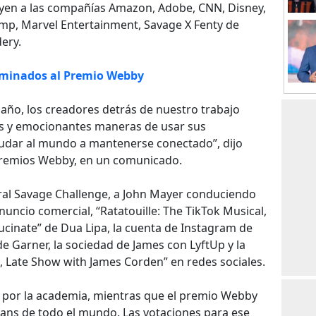
uyen a las compañías Amazon, Adobe, CNN, Disney,
mp, Marvel Entertainment, Savage X Fenty de
ery.
ominados al Premio Webby
 año, los creadores detrás de nuestro trabajo
 y emocionantes maneras de usar sus
yudar al mundo a mantenerse conectado”, dijo
 Premios Webby, en un comunicado.
iral Savage Challenge, a John Mayer conduciendo
ncio comercial, “Ratatouille: The TikTok Musical,
ucinate” de Dua Lipa, la cuenta de Instagram de
de Garner, la sociedad de James con LyftUp y la
, Late Show with James Corden” en redes sociales.
 por la academia, mientras que el premio Webby
 fans de todo el mundo. Las votaciones para ese