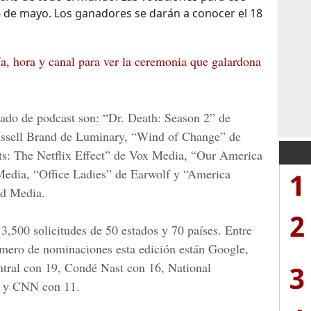
6 de mayo. Los ganadores se darán a conocer el 18
a, hora y canal para ver la ceremonia que galardona
tado de podcast son: “Dr. Death: Season 2” de
ssell Brand de Luminary, “Wind of Change” de
nts: The Netflix Effect” de Vox Media, “Our America
edia, “Office Ladies” de Earwolf y “America
1
ed Media.
2
3,500 solicitudes de 50 estados y 70 países. Entre
úmero de nominaciones esta edición están Google,
ral con 19, Condé Nast con 16, National
3
4 y CNN con 11.