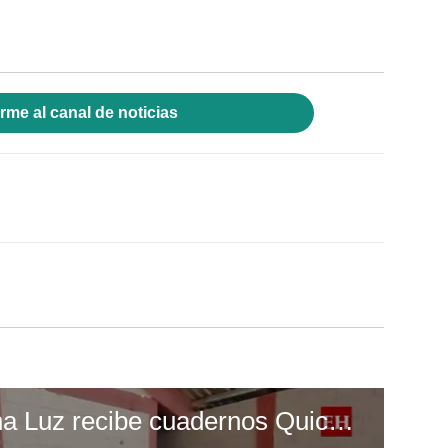
rme al canal de noticias
Escuela Enciende una Luz recibe cuadernos Quick, gracias a la Maratón del Saber