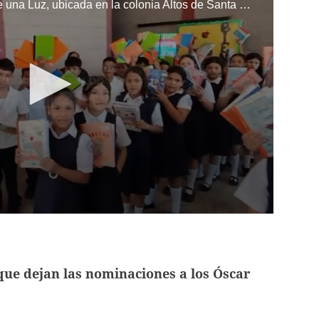
Los niños de la escuela Enciende una Luz, ubicada en la colonia Altos de Santa Rosa, al sur de Tegucigalpa, recibieron cuadernos Quick como parte de la Campaña Maratón del Saber.
que dejan las nominaciones a los Óscar