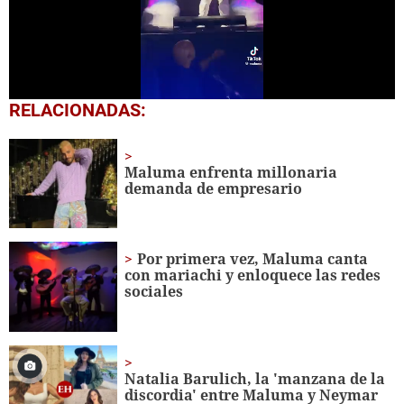
0
RELACIONADAS:
seconds
of
52
seconds
Maluma enfrenta millonaria
demanda de empresario
Por primera vez, Maluma canta
con mariachi y enloquece las redes
sociales
Natalia Barulich, la 'manzana de la
discordia' entre Maluma y Neymar