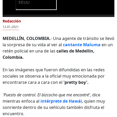
EEUU
0
of
Redacción
Más Videos
22
12.01.2021
seconds
MEDELLÍN, COLOMBIA.
- Una agente de tránsito se llevó
la sorpresa de su vida al ver al
cantante Maluma
en un
retén policial en una de las
calles de Medellín,
México condena
Reacción de Maluma
Colombia.
“cruel” separación
ante un "muletazo"
de inmigrantes en
En las imágenes que fueron difundidas en las redes
EEUU
sociales se observa a la oficial muy emocionada por
encontrarse cara a cara con el
'pretty boy'.
'Puesto de control. El bizcocho que me encontré',
dice
mientras enfoca al
intérprete de Hawái
, quien muy
sonriente dentro de su vehículo también disfruta el
encuentro.