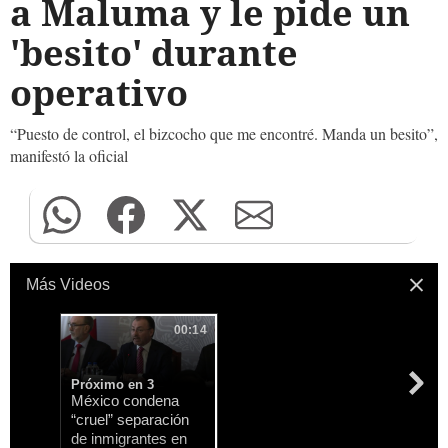
a Maluma y le pide un
'besito' durante
operativo
“Puesto de control, el bizcocho que me encontré. Manda un besito”,
manifestó la oficial
Más Videos
00:14
Próximo en 1
México condena
“cruel” separación
de inmigrantes en