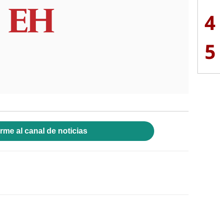
4
5
rme al canal de noticias