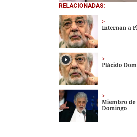
0
RELACIONADAS:
seconds
of
1
minute,
Internan a P
56
seconds
Volume
0%
Plácido Domi
Miembro de s
Domingo