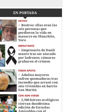
EN PORTADA
HECHO
Rostros: ellas eran las
seis personas que
perdieron la vida en
masacre en Olanchito,
Yoro
IMPACTANTE
Empresario de Danlí
muere tras ser atacado
por ladrones; cámaras
grabaron el crimen
PIDEN APOYO
Adultos mayores
sufren quemaduras tras
incendio que arrasó con
seis viviendas en barrio
San Martín
CON ADN VERDE
2,500 héroes ecológicos
cierran duodécima
edición de Escuelas
Amigables con el