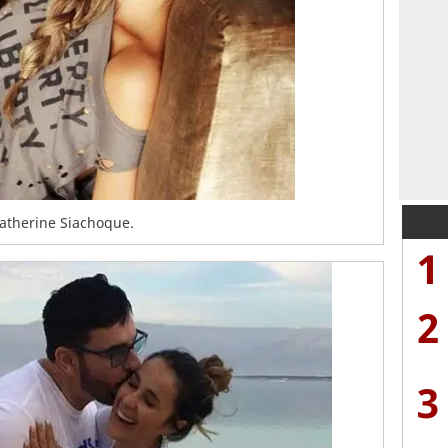
Catherine Siachoque.
1
2
3