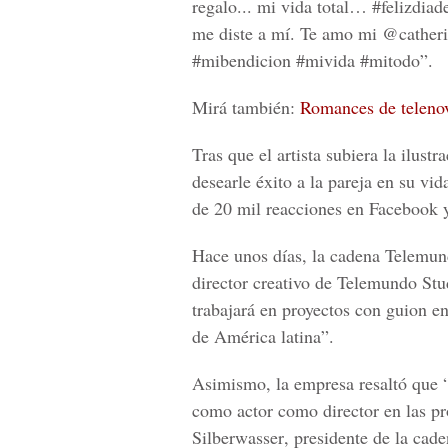
regalo... mi vida total… #felizdia
me diste a mí. Te amo mi @catherin
#mibendicion #mivida #mitodo”.
Mirá también:
Romances de telenov
Tras que el artista subiera la ilus
desearle éxito a la pareja en su vi
de 20 mil
reacciones en Facebook
y
Hace unos días,
la cadena Telemu
director creativo de Telemundo Stu
trabajará en proyectos con guion 
de América latina
”.
Asimismo, la empresa resaltó que “
como actor como director en las p
Silberwasser
, presidente de la cad