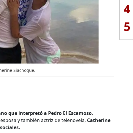
4
5
herine Siachoque.
ano que interpretó a Pedro El Escamoso
,
esposa y también actriz de telenovela,
Catherine
sociales.