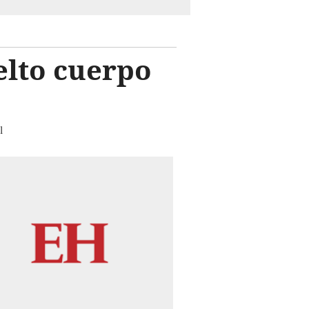
elto cuerpo
l