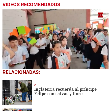
VIDEOS RECOMENDADOS
0
RELACIONADAS:
seconds
of
1
minute,
Inglaterra recuerda al príncipe
56
Felipe con salvas y flores
seconds