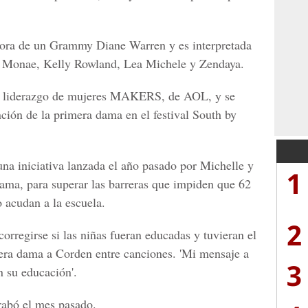
nadora de un Grammy
Diane Warren
y es interpretada
lle Monae, Kelly Rowland, Lea Michele y Zendaya.
de liderazgo de mujeres MAKERS, de AOL, y se
nción de la primera dama en el
festival South by
una iniciativa lanzada el año pasado por Michelle y
1
bama
, para superar las barreras que impiden que 62
 acudan a la escuela.
2
orregirse si las niñas fueran educadas y tuvieran el
imera dama a Corden entre canciones. 'Mi mensaje a
3
n su educación'.
rabó el mes pasado.