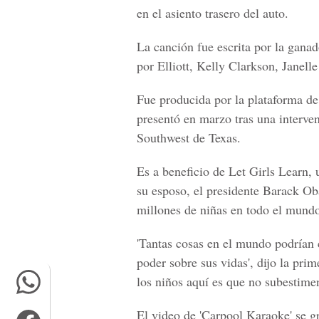
en el asiento trasero del auto.
La canción fue escrita por la ga
por E
lliott, Kelly Clarkson, Jane
Fue producida por la plataforma 
presentó en marzo tras una interve
Southwest de Texas
.
Es a beneficio de
Let Girls Learn
, 
su esposo, el
presidente Barack O
millones de niñas en todo el mundo
'Tantas cosas en el mundo podrían c
poder sobre sus vidas', dijo la pr
los niños aquí es que no subestime
El video de 'Carpool Karaoke' se g