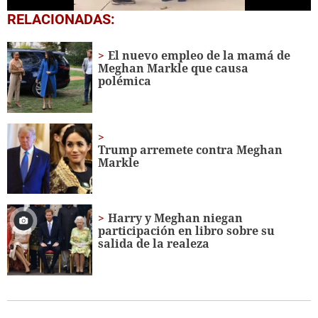
0
RELACIONADAS:
seconds
of
39
El nuevo empleo de la mamá de
seconds
Meghan Markle que causa
polémica
Trump arremete contra Meghan
Markle
Harry y Meghan niegan
participación en libro sobre su
salida de la realeza