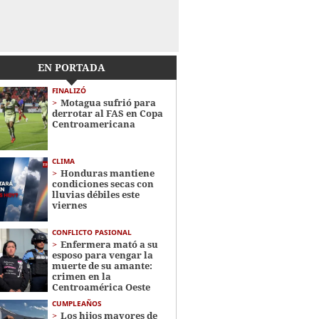
EN PORTADA
FINALIZÓ
Motagua sufrió para
derrotar al FAS en Copa
Centroamericana
CLIMA
Honduras mantiene
condiciones secas con
lluvias débiles este
viernes
CONFLICTO PASIONAL
Enfermera mató a su
esposo para vengar la
muerte de su amante:
crimen en la
Centroamérica Oeste
CUMPLEAÑOS
Los hijos mayores de