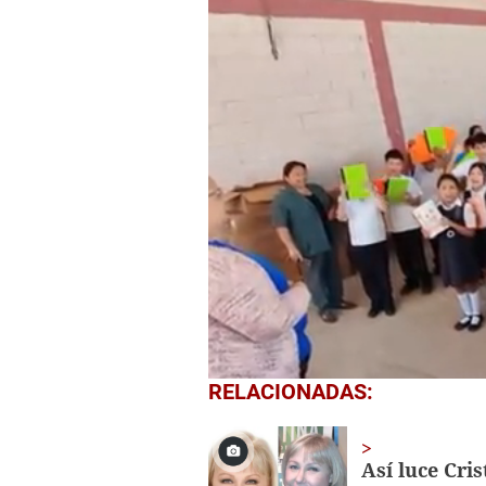
0
RELACIONADAS:
seconds
of
1
minute,
Así luce Cris
56