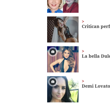
seconds
Volume
0%
Critican per
La bella Dul
Demi Lovato 