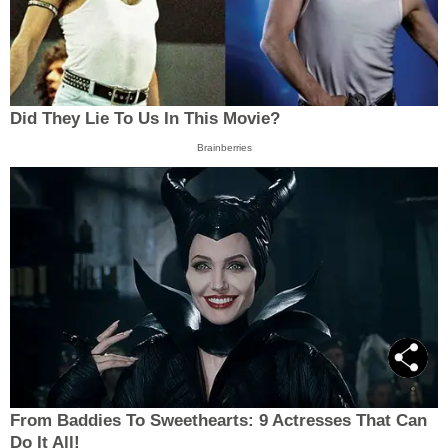
Did They Lie To Us In This Movie?
Brainberries
From Baddies To Sweethearts: 9 Actresses That Can
Do It All!