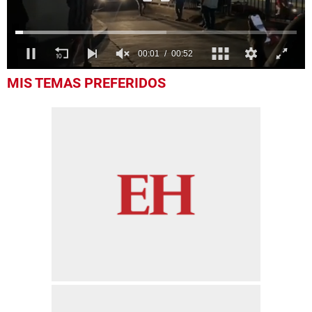
0
MIS TEMAS PREFERIDOS
of
52
seconds