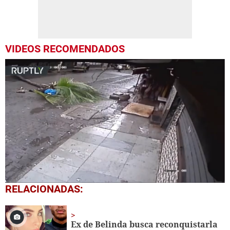
VIDEOS RECOMENDADOS
0
RELACIONADAS:
seconds
of
1
minute,
Ex de Belinda busca reconquistarla
6