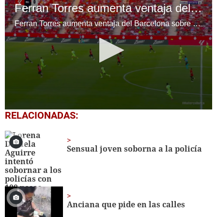
Ferran Torres aumenta ventaja del Barcelona sobre el Mallorca en medio de una polémica
Ferran Torres aumenta ventaja del Barcelona sobre el Mallorca en medio de una polémica
0
RELACIONADAS:
seconds
of
32
seconds
Sensual joven soborna a la policía
Anciana que pide en las calles