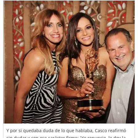
Y por si quedaba duda de lo que hablaba, Casco reafirmó
sin dudar y con ese carácter firme: 'Yo renuncio, le doy la